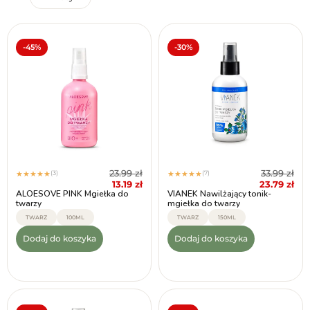
Marka
Przeznaczenie
Produkt
Bezpieczny w
Reset
filtrów
wegański
ciąży
Tak
Tak
-45%
-30%
Po
Nie
konsultacji
Nie
23.99
zł
33.99
zł
(3)
(7)
★
★
★
★
★
★
★
★
★
★
13.19
zł
23.79
zł
ALOESOVE PINK Mgiełka do
VIANEK Nawilżający tonik-
twarzy
mgiełka do twarzy
TWARZ
100ML
TWARZ
150ML
Dodaj do koszyka
Dodaj do koszyka