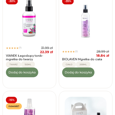
-30%
-35%
31.99
zł
(7)
★
★
★
★
★
28.99
zł
22.39
zł
(2)
★
★
★
★
★
18.84
zł
VIANEK Łagodzący tonik-
mgiełka do twarzy
BIOLAVEN Mgiełka do ciała
TWARZ
150ML
CIAŁO
200ML
Dodaj do koszyka
Dodaj do koszyka
-15%
nowość!