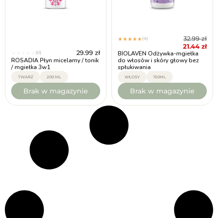
32.99
zł
(4)
★
★
★
★
★
21.44
zł
29.99
zł
(0)
BIOLAVEN Odżywka-mgiełka
★
★
★
★
★
ROSADIA Płyn micelarny / tonik
do włosów i skóry głowy bez
/ mgiełka 3w1
spłukiwania
TWARZ
200 ML
WŁOSY
150ML
Brak w magazynie
Brak w magazynie