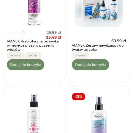
29.99
zł
(0)
★
★
★
★
★
25.49
zł
69.99
zł
VIANEK Prebiotyczna odżywka
(0)
★
★
★
★
★
w mgiełce przeciw puszeniu
VIANEK Zestaw nawilżający do
włosów
twarzy torebka
WŁOSY
200 ML
TWARZ
Dodaj do koszyka
Dodaj do koszyka
-35%