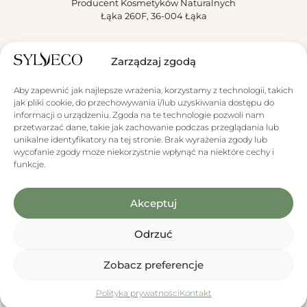
Producent Kosmetyków Naturalnych
Łąka 260F, 36-004 Łąka
Sylveco
Zarządzaj zgodą
Aktualności
Aby zapewnić jak najlepsze wrażenia, korzystamy z technologii, takich
jak pliki cookie, do przechowywania i/lub uzyskiwania dostępu do
Obsługa klienta
informacji o urządzeniu. Zgoda na te technologie pozwoli nam
przetwarzać dane, takie jak zachowanie podczas przeglądania lub
unikalne identyfikatory na tej stronie. Brak wyrażenia zgody lub
wycofanie zgody może niekorzystnie wpłynąć na niektóre cechy i
funkcje.
Akceptuj
Informacja o wykorzystaniu AI
Niektóre materiały graficzne prezentowane na stronie zawierają
elementy wygenerowane lub zmodyfikowane przy użyciu narzędzi
opartych na sztucznej inteligencji (AI).
Odrzuć
Zobacz preferencje
0
Promocje
Polityka prywatności
Menu
Kontakt
Produkty
Koszyk