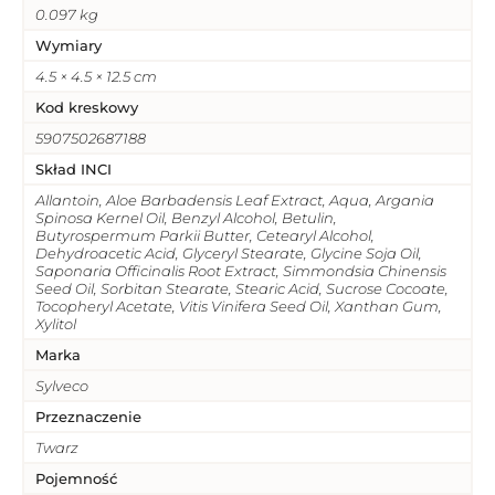
0.097 kg
Wymiary
4.5 × 4.5 × 12.5 cm
Kod kreskowy
5907502687188
Skład INCI
Allantoin, Aloe Barbadensis Leaf Extract, Aqua, Argania
Spinosa Kernel Oil, Benzyl Alcohol, Betulin,
Butyrospermum Parkii Butter, Cetearyl Alcohol,
Dehydroacetic Acid, Glyceryl Stearate, Glycine Soja Oil,
Saponaria Officinalis Root Extract, Simmondsia Chinensis
Seed Oil, Sorbitan Stearate, Stearic Acid, Sucrose Cocoate,
Tocopheryl Acetate, Vitis Vinifera Seed Oil, Xanthan Gum,
Xylitol
Marka
Sylveco
Przeznaczenie
Twarz
Pojemność