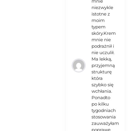
mnie
niezwykle
istotne z
moim
typem
skóry.Krem
mnie nie
podrażnił i
nie uczulił.
Ma lekką,
przyjemną
strukturę
która
szybko się
wchłania.
Ponadto
po kilku
tygodniach
stosowania
zauważyłam
poprawę