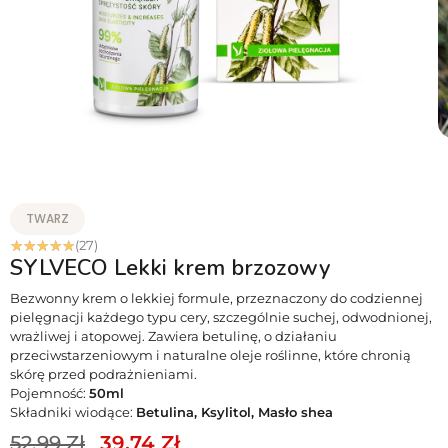
TWARZ
☆
☆
☆
☆
☆
(27)
SYLVECO Lekki krem brzozowy
Bezwonny krem o lekkiej formule, przeznaczony do codziennej
pielęgnacji każdego typu cery, szczególnie suchej, odwodnionej,
wrażliwej i atopowej. Zawiera betulinę, o działaniu
przeciwstarzeniowym i naturalne oleje roślinne, które chronią
skórę przed podrażnieniami.
Pojemność:
50ml
Składniki wiodące:
Betulina, Ksylitol, Masło shea
52.99
Zł
39.74
Zł