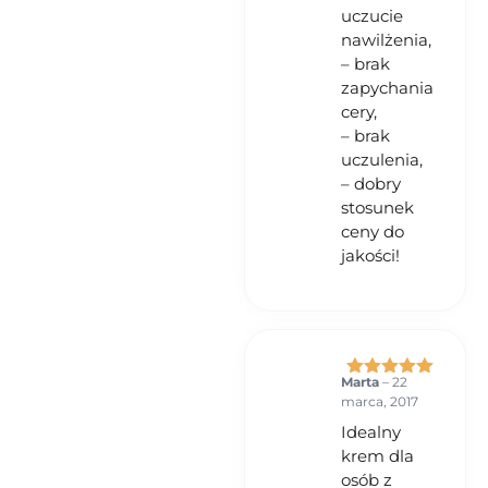
uczucie
nawilżenia,
– brak
zapychania
cery,
– brak
uczulenia,
– dobry
stosunek
ceny do
jakości!
Marta
–
22
Oceniono
5
marca, 2017
na 5
Idealny
krem dla
osób z