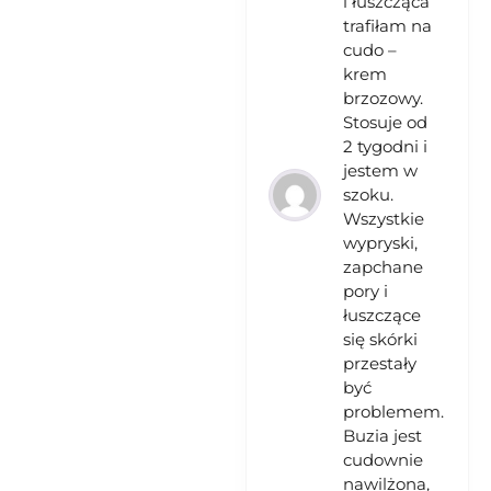
i łuszcząca
trafiłam na
cudo –
krem
brzozowy.
Stosuje od
2 tygodni i
jestem w
szoku.
Wszystkie
wypryski,
zapchane
pory i
łuszczące
się skórki
przestały
być
problemem.
Buzia jest
cudownie
nawilżona,