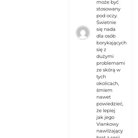
może być
stosowany
pod oczy.
Świetnie
się nada
dla osób
borykających
się z
dużymi
problemami
ze skórą w
tych
okolicach,
śmiem
nawet
powiedzieć,
że lepiej
jak jego
Viankowy
nawilżający
brat z serii