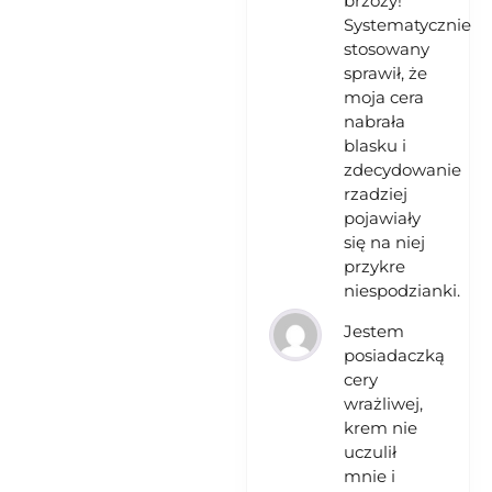
brzozy!
Systematycznie
stosowany
sprawił, że
moja cera
nabrała
blasku i
zdecydowanie
rzadziej
pojawiały
się na niej
przykre
niespodzianki.
Jestem
posiadaczką
cery
wrażliwej,
krem nie
uczulił
mnie i