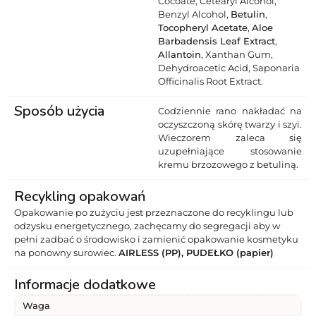
Cocoate, Cetearyl Alcohol,
Benzyl Alcohol,
Betulin
,
Tocopheryl Acetate
,
Aloe
Barbadensis Leaf Extract
,
Allantoin
, Xanthan Gum,
Dehydroacetic Acid, Saponaria
Officinalis Root Extract.
Sposób użycia
Codziennie rano nakładać na
oczyszczoną skórę twarzy i szyi.
Wieczorem zaleca się
uzupełniające stosowanie
kremu brzozowego z betuliną.
Recykling opakowań
Opakowanie po zużyciu jest przeznaczone do recyklingu lub
odzysku energetycznego, zachęcamy do segregacji aby w
pełni zadbać o środowisko i zamienić opakowanie kosmetyku
na ponowny surowiec.
AIRLESS (PP), PUDEŁKO (papier)
Informacje dodatkowe
Waga