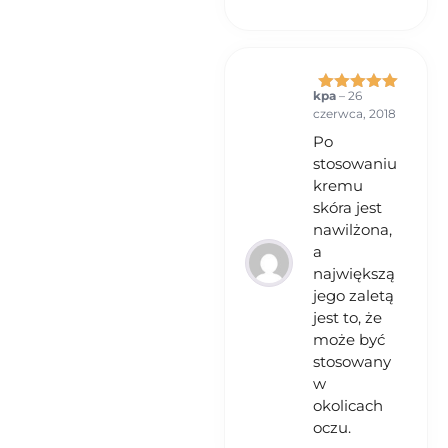
kpa
–
26
Oceniono
5
czerwca, 2018
na 5
Po
stosowaniu
kremu
skóra jest
nawilżona,
a
największą
jego zaletą
jest to, że
może być
stosowany
w
okolicach
oczu.