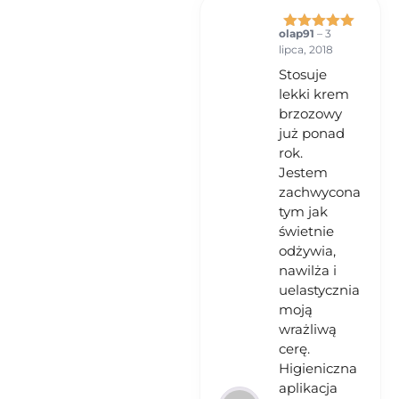
olap91
–
3
Oceniono
5
lipca, 2018
na 5
Stosuje
lekki krem
brzozowy
już ponad
rok.
Jestem
zachwycona
tym jak
świetnie
odżywia,
nawilża i
uelastycznia
moją
wrażliwą
cerę.
Higieniczna
aplikacja