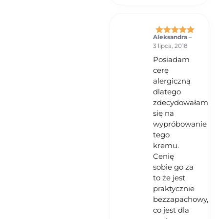
Aleksandra
–
Oceniono
5
3 lipca, 2018
na 5
Posiadam
cerę
alergiczną
dlatego
zdecydowałam
się na
wypróbowanie
tego
kremu.
Cenię
sobie go za
to że jest
praktycznie
bezzapachowy,
co jest dla