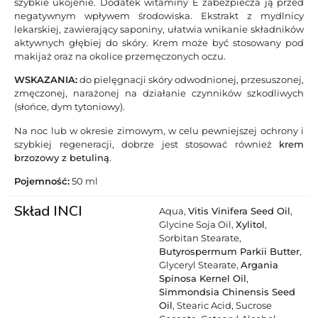
szybkie ukojenie. Dodatek witaminy E zabezpiecza ją przed
negatywnym wpływem środowiska. Ekstrakt z mydlnicy
lekarskiej, zawierający saponiny, ułatwia wnikanie składników
aktywnych głębiej do skóry. Krem może być stosowany pod
makijaż oraz na okolice przemęczonych oczu.
WSKAZANIA:
do pielęgnacji skóry odwodnionej, przesuszonej,
zmęczonej, narażonej na działanie czynników szkodliwych
(słońce, dym tytoniowy).
Na noc lub w okresie zimowym, w celu pewniejszej ochrony i
szybkiej regeneracji, dobrze jest stosować również
krem
brzozowy z betuliną
.
Pojemność:
50 ml
Skład INCI
Aqua,
Vitis Vinifera Seed Oil
,
Glycine Soja Oil,
Xylitol
,
Sorbitan Stearate,
Butyrospermum Parkii Butter
,
Glyceryl Stearate,
Argania
Spinosa Kernel Oil
,
Simmondsia Chinensis Seed
Oil
, Stearic Acid, Sucrose