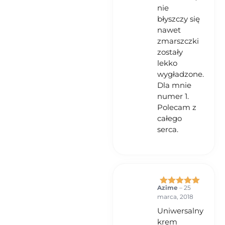
nie
błyszczy się
nawet
zmarszczki
zostały
lekko
wygładzone.
Dla mnie
numer 1.
Polecam z
całego
serca.
Azime
–
25
Oceniono
5
marca, 2018
na 5
Uniwersalny
krem