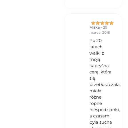
Miśka
–
29
Oceniono
5
marca, 2018
na 5
Po 20
latach
walki z
moją
kapryśną
cerą, która
się
przetłuszczała,
miała
różne
ropne
niespodzianki,
a czasami
była sucha