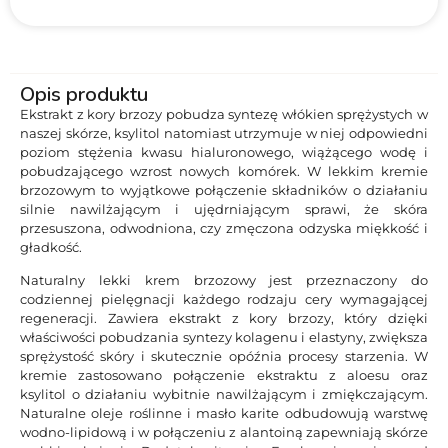
Opis produktu
Ekstrakt z kory brzozy pobudza syntezę włókien sprężystych w
naszej skórze, ksylitol natomiast utrzymuje w niej odpowiedni
poziom stężenia kwasu hialuronowego, wiążącego wodę i
pobudzającego wzrost nowych komórek. W lekkim kremie
brzozowym to wyjątkowe połączenie składników o działaniu
silnie nawilżającym i ujędrniającym sprawi, że skóra
przesuszona, odwodniona, czy zmęczona odzyska miękkość i
gładkość.
Naturalny lekki krem brzozowy jest przeznaczony do
codziennej pielęgnacji każdego rodzaju cery wymagającej
regeneracji. Zawiera ekstrakt z kory brzozy, który dzięki
właściwości pobudzania syntezy kolagenu i elastyny, zwiększa
sprężystość skóry i skutecznie opóźnia procesy starzenia. W
kremie zastosowano połączenie ekstraktu z aloesu oraz
ksylitol o działaniu wybitnie nawilżającym i zmiękczającym.
Naturalne oleje roślinne i masło karite odbudowują warstwę
wodno-lipidową i w połączeniu z alantoiną zapewniają skórze