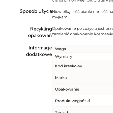
Citrus Limon Peel Oil, Citrus Pa
Sposób użycia
Niewielką ilość pianki nanieść 
myjkami.
Recykling
Opakowanie po zużyciu jest prz
zamienić opakowanie kosmetyk
opakowań
Informacje
Waga
dodatkowe
Wymiary
Kod kreskowy
Marka
Opakowanie
Produkt wegański
Zapach