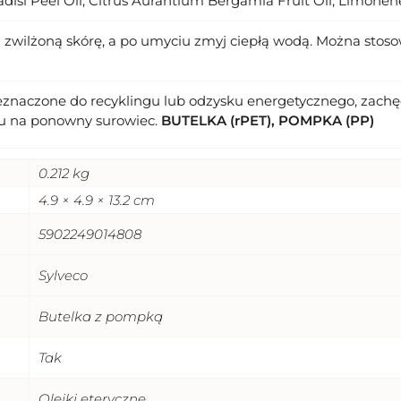
radisi Peel Oil, Citrus Aurantium Bergamia Fruit Oil, Limonen
na zwilżoną skórę, a po umyciu zmyj ciepłą wodą. Można sto
eznaczone do recyklingu lub odzysku energetycznego, zachęc
u na ponowny surowiec.
BUTELKA (rPET), POMPKA (PP)
0.212 kg
4.9 × 4.9 × 13.2 cm
5902249014808
Sylveco
Butelka z pompką
Tak
Olejki eteryczne