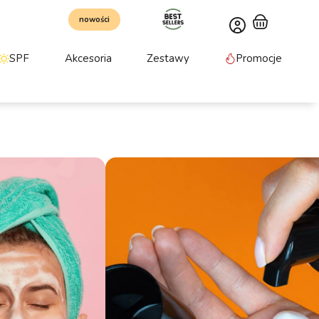
nowości
SPF
Akcesoria
Zestawy
Promocje
ianka myjąca
rzeznaczona do codziennej pielęgnacji każdego typu
odki myjące. Nie powoduje podrażnień i gwarantuje
, Gliceryna, Kwas mlekowy