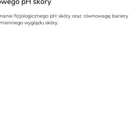
owego pH skóry
nie fizjologicznego pH skóry oraz równowagę bariery
romiennego wyglądu skóry.