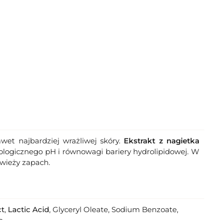
wet najbardziej wrażliwej skóry.
Ekstrakt z nagietka
ologicznego pH i równowagi bariery hydrolipidowej. W
świeży zapach.
ct
,
Lactic Acid
, Glyceryl Oleate, Sodium Benzoate,