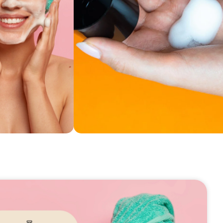
omocji:
33.99
zł
Bezpieczne
płatności