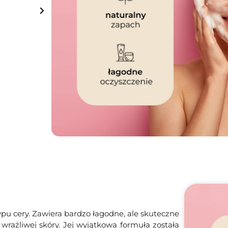
Najniższa cena z 30 dni przed wprowadzeniem pr
Na stanie
Dodaj do koszyka
Darmowa dostawa
od 149 zł
ypu cery. Zawiera bardzo łagodne, ale skuteczne
 wrażliwej skóry. Jej wyjątkowa formuła została