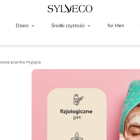
Dzieci
Środki czystości
for Men
kowa pianka myjąca
TWARZ
(9)
☆
☆
☆
☆
☆
SYLVECO Nagietkowa p
Pianka do mycia twarzy z nagietkiem p
cery. Zawiera łagodne, ale skuteczne śr
utrzymanie fizjologicznego pH skóry.
Pojemność:
150ml
Składniki wiodące:
Ekstrakt z nagietka
33.99
Zł
25.49
Zł