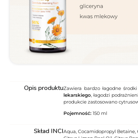
Opis produktu
Zawiera bardzo łagodne środki 
lekarskiego
, łagodzi podrażnie
produkcie zastosowano cytrusowe
Pojemność:
150 ml
Skład INCI
Aqua, Cocamidopropyl Betaine, 