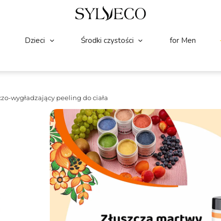
Dzieci
Środki czystości
for Men
o-wygładzający peeling do ciała
CIAŁO
(15)
☆
☆
☆
☆
☆
VIANEK Odżywczo-wygła
Naturalny peeling do ciała o słodko-cy
wzmacnia i odżywia skórę całego ciała. P
Pojemność:
265g
Składniki wiodące:
Cukier, Mielone pest
32.99
Zł
23.09
Zł
Najniższa cena z 30 dni przed wprowadzeniem pr