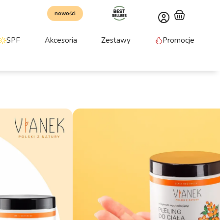
nowości
SPF
Akcesoria
Zestawy
Promocje
dzający peeling do ciała
trusowym aromacie. Złuszcza martwy naskórek,
oprawia jędrność i koloryt skóry.
ki moreli, Olej rokitnikowy
omocji:
32.99
zł