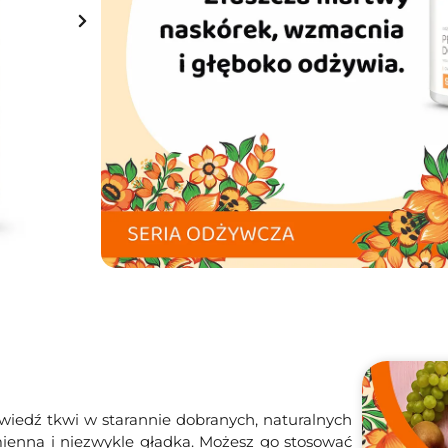
Na stanie
Dodaj do koszyka
Darmowa dostawa
od 149 zł
wiedź tkwi w starannie dobranych, naturalnych
mienna i niezwykle gładka. Możesz go stosować