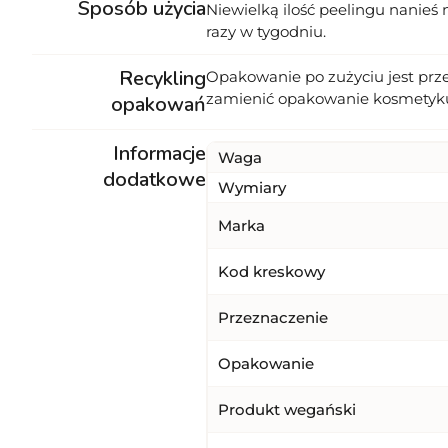
Sposób użycia
Niewielką ilość peelingu nanieś 
razy w tygodniu.
Recykling
Opakowanie po zużyciu jest prz
zamienić opakowanie kosmetyk
opakowań
Informacje
Waga
dodatkowe
Wymiary
Marka
Kod kreskowy
Przeznaczenie
Opakowanie
Produkt wegański