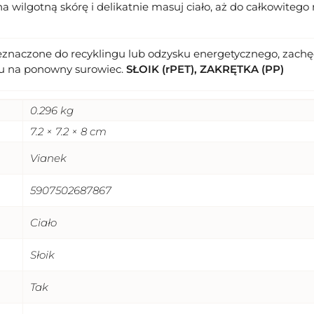
na wilgotną skórę i delikatnie masuj ciało, aż do całkowitego
eznaczone do recyklingu lub odzysku energetycznego, zachęc
u na ponowny surowiec.
SŁOIK (rPET), ZAKRĘTKA (PP)
0.296 kg
7.2 × 7.2 × 8 cm
Vianek
5907502687867
Ciało
Słoik
Tak