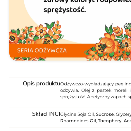
Opis produktu
Odżywczo-wygładzający peeling 
odżywia. Olej z pestek moreli 
sprężystość. Apetyczny zapach sp
Skład INCI
Glycine Soja Oil,
Sucrose
, Glyce
Rhamnoides Oil
,
Tocopheryl Ac