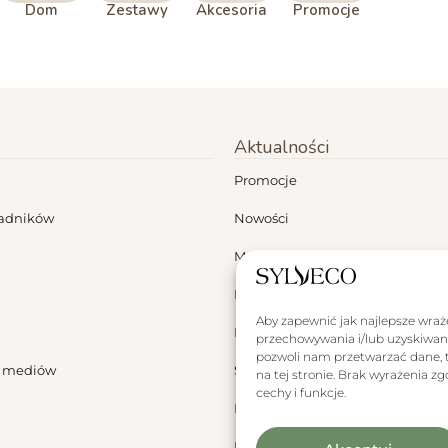
Dom
Zestawy
Akcesoria
Promocje
Aktualności
Promocje
ładników
Nowości
Moje konto
Dermokonsultacje
Aby zapewnić jak najlepsze wrażen
Blog
przechowywania i/lub uzyskiwani
pozwoli nam przetwarzać dane, t
a mediów
Sylveco za granicą
na tej stronie. Brak wyrażenia 
cechy i funkcje.
Polityka plików cookies
Polityka plików cookies