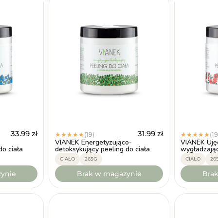
ji
33.99
zł
31.99
zł
(19)
(19
★
★
★
★
★
★
★
★
★
★
VIANEK Energetyzująco-
VIANEK Ujęd
do ciała
detoksykujący peeling do ciała
wygładzając
CIAŁO
265G
CIAŁO
26
ynie
Brak w magazynie
Bra