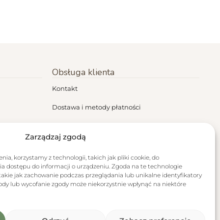
Obsługa klienta
Kontakt
Dostawa i metody płatności
Regulamin
Zarządzaj zgodą
Polityka prywatności
ia, korzystamy z technologii, takich jak pliki cookie, do
Zwroty i reklamacje
a dostępu do informacji o urządzeniu. Zgoda na te technologie
akie jak zachowanie podczas przeglądania lub unikalne identyfikatory
RODO
zgody lub wycofanie zgody może niekorzystnie wpłynąć na niektóre