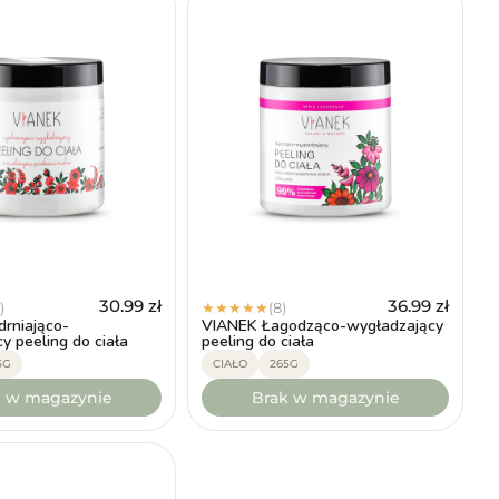
30.99
zł
36.99
zł
)
(8)
★
★
★
★
★
rniająco-
VIANEK Łagodząco-wygładzający
y peeling do ciała
peeling do ciała
5G
CIAŁO
265G
k w magazynie
Brak w magazynie