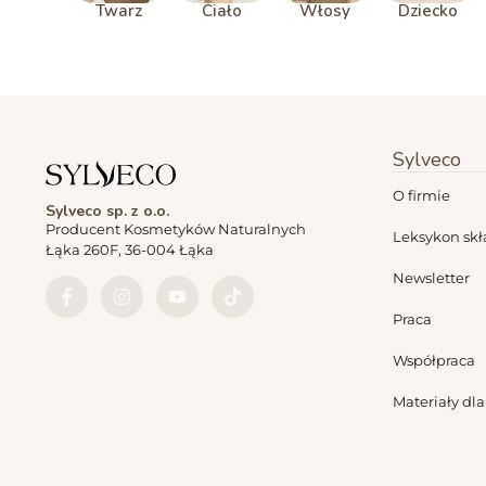
Twarz
Ciało
Włosy
Dziecko
Sylveco
O firmie
Sylveco sp. z o.o.
Producent Kosmetyków Naturalnych
Leksykon sk
Łąka 260F, 36-004 Łąka
Newsletter
Praca
Współpraca
Materiały dl