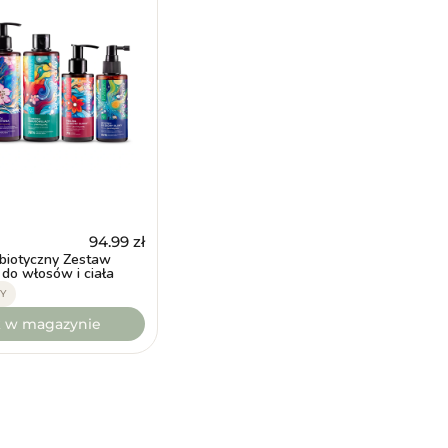
94.99
zł
biotyczny Zestaw
 do włosów i ciała
Y
k w magazynie