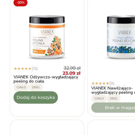
-30%
Nie
Po konsultac
Nie
32.99
zł
(15)
★
★
★
★
★
23.09
zł
VIANEK Odżywczo-wygładzający
peeling do ciała
(9)
★
★
★
★
★
CIAŁO
265G
VIANEK Nawilżająco-
wygładzający peeling 
Dodaj do koszyka
CIAŁO
265G
Brak w magaz