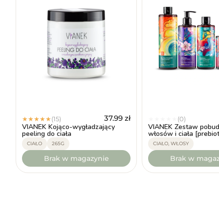
37.99
zł
(15)
(0)
★
★
★
★
★
★
★
★
★
★
VIANEK Kojąco-wygładzający
VIANEK Zestaw pobud
peeling do ciała
włosów i ciała [prebio
CIAŁO
265G
CIAŁO, WŁOSY
Brak w magazynie
Brak w magaz