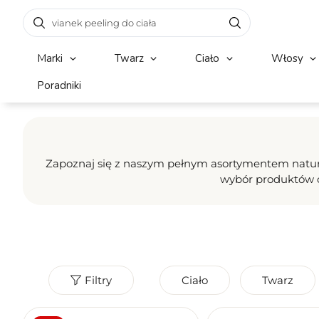
Marki
Twarz
Ciało
Włosy
Poradniki
Zapoznaj się z naszym pełnym asortymentem natural
wybór produktów o
Filtry
Ciało
Twarz
Marka
Przeznaczenie
Produkt wegański
Bezpieczny w ci
Tak
Tak