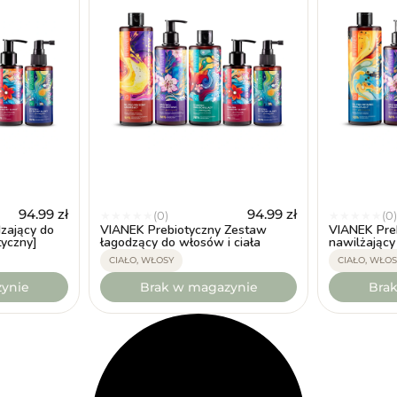
94.99
zł
94.99
zł
(0)
(0)
★
★
★
★
★
★
★
★
★
★
zający do
VIANEK Prebiotyczny Zestaw
VIANEK Pre
tyczny]
łagodzący do włosów i ciała
nawilżający
CIAŁO, WŁOSY
CIAŁO, WŁOS
ynie
Brak w magazynie
Bra