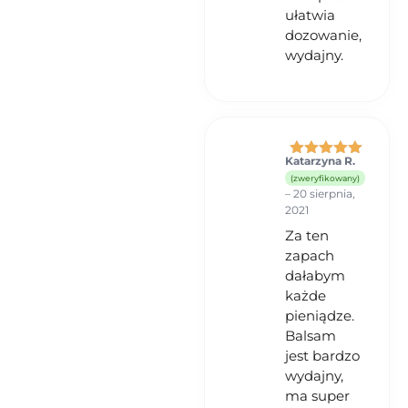
ułatwia
dozowanie,
wydajny.
Katarzyna R.
Oceniono
5
(zweryfikowany)
na 5
–
20 sierpnia,
2021
Za ten
zapach
dałabym
każde
pieniądze.
Balsam
jest bardzo
wydajny,
ma super