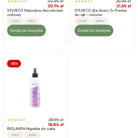
40.99
zł
26.99
zł
(13)
(2)
★
★
★
★
★
★
★
★
★
★
30.74
zł
21.59
zł
SYLVECO Naturalny dezodorant
SYLVECO dla dzieci 3+ Pianka
ziołowy
do rąk – zielona
CIAŁO
50ML
CIAŁO
290ML
Dodaj do koszyka
Dodaj do koszyka
-35%
28.99
zł
(2)
★
★
★
★
★
18.84
zł
BIOLAVEN Mgiełka do ciała
CIAŁO
200ML