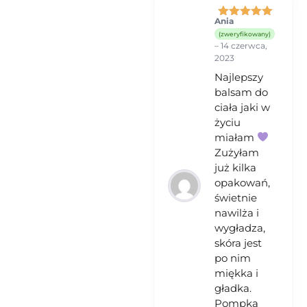
miejscu niedostępnym dla
dzieci. 7) Przeciwwskazania –
Ania
Oceniono
5
uczulenie na którykolwiek ze
(zweryfikowany)
na 5
składników produktu.
–
14 czerwca,
2023
Najlepszy
balsam do
ciała jaki w
życiu
miałam
Zużyłam
już kilka
opakowań,
świetnie
nawilża i
wygładza,
skóra jest
po nim
miękka i
gładka.
Pompka