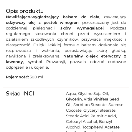
Opis produktu
Nawilżająco-wygładzający balsam do ciała
, zawierający
odżywczy olej z pestek winogron
, przeznaczony jest do
codziennej pielęgnacji
skóry wymagającej
. Podczas
regularnego stosowania chroni przed wysuszeniem i
działaniem szkodliwych czynników, przywraca miękkość i
elastyczność. Dzięki lekkiej formule balsam doskonale się
rozprowadza i wchłania, pozostawiając skórę gładką,
nawilżoną i zrelaksowaną.
Naturalny olejek eteryczny z
lawendy
, symbol Prowansji, pozwala odczuć cudowne
odprężenie i ukojenie.
Pojemność:
300 ml
Skład INCI
Aqua, Glycine Soja Oil,
Glycerin
,
Vitis Vinifera Seed
Oil
, Sorbitan Stearate, Sucrose
Cocoate, Glyceryl Stearate,
Stearic Acid, Palmitic Acid,
Cetearyl Alcohol, Benzyl
Alcohol,
Tocopheryl Acetate
,