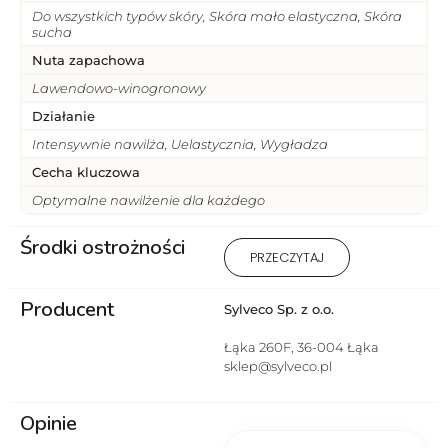
Do wszystkich typów skóry, Skóra mało elastyczna, Skóra
sucha
Nuta zapachowa
Lawendowo-winogronowy
Działanie
Intensywnie nawilża, Uelastycznia, Wygładza
Cecha kluczowa
Optymalne nawilżenie dla każdego
Środki ostrożności
1) Produkt wyłącznie do użytku
PRZECZYTAJ
zewnętrznego. 2 ) Stosować
zgodnie z przeznaczeniem i
Producent
sposobem użycia. 3) Unikać
Sylveco Sp. z o.o.
kontaktu z oczami. 4) Nie
stosować na uszkodzoną lub
Łąka 260F, 36-004 Łąka
podrażnioną skórę. 5) W
sklep@sylveco.pl
przypadku wystąpienia
podrażnienia lub reakcji
Opinie
alergicznej przerwać
stosowanie. 6) Przechowywać w