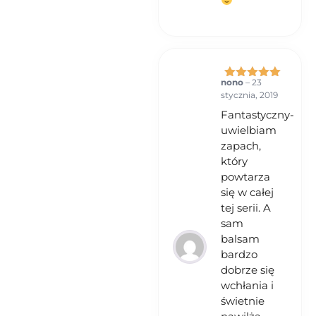
nono
–
23
Oceniono
5
stycznia, 2019
na 5
Fantastyczny-
uwielbiam
zapach,
który
powtarza
się w całej
tej serii. A
sam
balsam
bardzo
dobrze się
wchłania i
świetnie