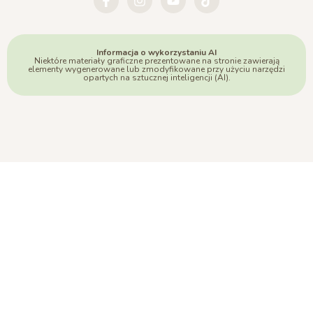
Informacja o wykorzystaniu AI
Niektóre materiały graficzne prezentowane na stronie zawierają
elementy wygenerowane lub zmodyfikowane przy użyciu narzędzi
opartych na sztucznej inteligencji (AI).