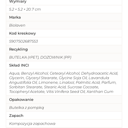
Wymiary
5.2 × 5.2 × 20.7 cm
Marka
Biolaven
Kod kreskowy
5907502687553
Recykling
BUTELKA (rPET), DOZOWNIK (PP)
Skład INCI
Aqua, Benzyl Alcohol, Cetearyl Alcohol, Dehydroacetic Acid,
Glycerin, Glyceryl Stearate, Glycine Soja Oil, Lavandula
Angustifolia Oil, Limonene, Linalool, Palmitic Acid, Parfum,
Sorbitan Stearate, Stearic Acid, Sucrose Cocoate,
Tocopheryl Acetate, Vitis Vinifera Seed Oil, Xanthan Gum
Opakowanie
Butelka z pompką
Zapach
Kompozycja zapachowa