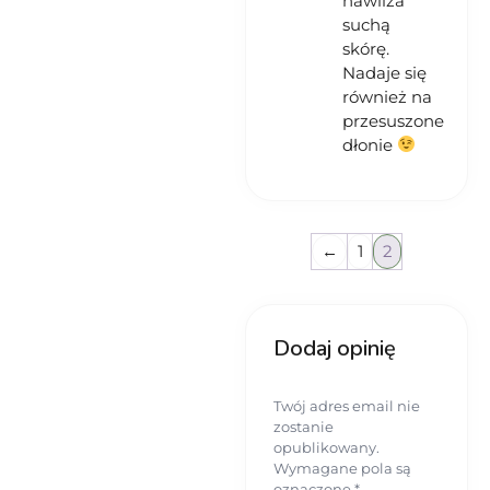
nawilża
suchą
skórę.
Nadaje się
również na
przesuszone
dłonie
←
1
2
Dodaj opinię
Twój adres email nie
zostanie
opublikowany.
Wymagane pola są
oznaczone
*