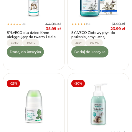
44.99
zł
31.99
zł
(26)
(48)
★
★
★
★
★
★
★
★
★
★
35.99
zł
23.99
zł
SYLVECO dla dzieci Krem
SYLVECO Ziołowy płyn do
pielęgnujący do twarzy i ciala
płukania jamy ustnej
CIAŁO
300ML
ZĘBY
500 ML
Dodaj do koszyka
Dodaj do koszyka
-25%
-20%