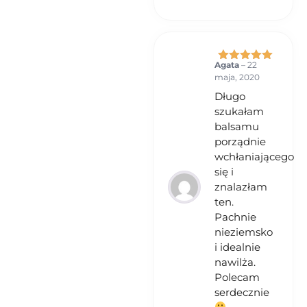
Agata
–
22
Oceniono
5
maja, 2020
na 5
Długo
szukałam
balsamu
porządnie
wchłaniającego
się i
znalazłam
ten.
Pachnie
nieziemsko
i idealnie
nawilża.
Polecam
serdecznie