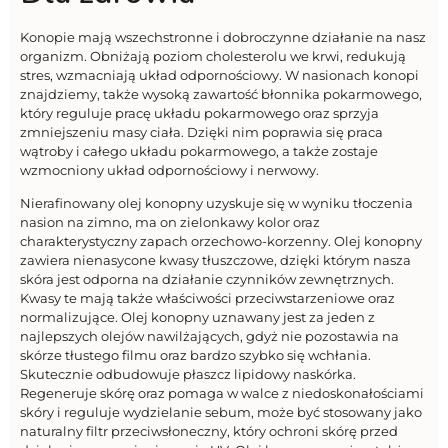
Konopie mają wszechstronne i dobroczynne działanie na nasz
organizm. Obniżają poziom cholesterolu we krwi, redukują
stres, wzmacniają układ odpornościowy. W nasionach konopi
znajdziemy, także wysoką zawartość błonnika pokarmowego,
który reguluje pracę układu pokarmowego oraz sprzyja
zmniejszeniu masy ciała. Dzięki nim poprawia się praca
wątroby i całego układu pokarmowego, a także zostaje
wzmocniony układ odpornościowy i nerwowy.
Nierafinowany olej konopny uzyskuje się w wyniku tłoczenia
nasion na zimno, ma on zielonkawy kolor oraz
charakterystyczny zapach orzechowo-korzenny. Olej konopny
zawiera nienasycone kwasy tłuszczowe, dzięki którym nasza
skóra jest odporna na działanie czynników zewnętrznych.
Kwasy te mają także właściwości przeciwstarzeniowe oraz
normalizujące. Olej konopny uznawany jest za jeden z
najlepszych olejów nawilżających, gdyż nie pozostawia na
skórze tłustego filmu oraz bardzo szybko się wchłania.
Skutecznie odbudowuje płaszcz lipidowy naskórka.
Regeneruje skórę oraz pomaga w walce z niedoskonałościami
skóry i reguluje wydzielanie sebum, może być stosowany jako
naturalny filtr przeciwsłoneczny, który ochroni skórę przed