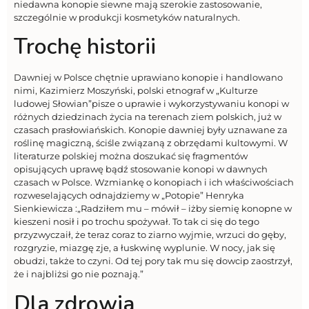
niedawna konopie siewne mają szerokie zastosowanie,
szczególnie w produkcji kosmetyków naturalnych.
Trochę historii
Dawniej w Polsce chętnie uprawiano konopie i handlowano
nimi, Kazimierz Moszyński, polski etnograf w „Kulturze
ludowej Słowian”pisze o uprawie i wykorzystywaniu konopi w
różnych dziedzinach życia na terenach ziem polskich, już w
czasach prasłowiańskich. Konopie dawniej były uznawane za
roślinę magiczną, ściśle związaną z obrzędami kultowymi. W
literaturze polskiej można doszukać się fragmentów
opisujących uprawę bądź stosowanie konopi w dawnych
czasach w Polsce. Wzmiankę o konopiach i ich właściwościach
rozweselających odnajdziemy w „Potopie” Henryka
Sienkiewicza :„Radziłem mu – mówił – iżby siemię konopne w
kieszeni nosił i po trochu spożywał. To tak ci się do tego
przyzwyczaił, że teraz coraz to ziarno wyjmie, wrzuci do gęby,
rozgryzie, miazgę zje, a łuskwinę wyplunie. W nocy, jak się
obudzi, także to czyni. Od tej pory tak mu się dowcip zaostrzył,
że i najbliżsi go nie poznają.”
Dla zdrowia