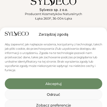
Sylveco sp. z o.o.
Producent Kosmetyków Naturalnych
Łąka 260F, 36-004 Łąka
Sylveco
Zarządzaj zgodą
Aktualności
Aby zapewnić jak najlepsze wrażenia, korzystamy z technologii, takich
jak pliki cookie, do przechowywania i/lub uzyskiwania dostępu do
Obsługa klienta
informacji o urządzeniu. Zgoda na te technologie pozwoli nam
przetwarzać dane, takie jak zachowanie podczas przeglądania lub
unikalne identyfikatory na tej stronie. Brak wyrażenia zgody lub
wycofanie zgody może niekorzystnie wpłynąć na niektóre cechy i
funkcje.
Akceptuj
Informacja o wykorzystaniu AI
Niektóre materiały graficzne prezentowane na stronie zawierają
elementy wygenerowane lub zmodyfikowane przy użyciu narzędzi
opartych na sztucznej inteligencji (AI).
Odrzuć
Zobacz preferencje
0