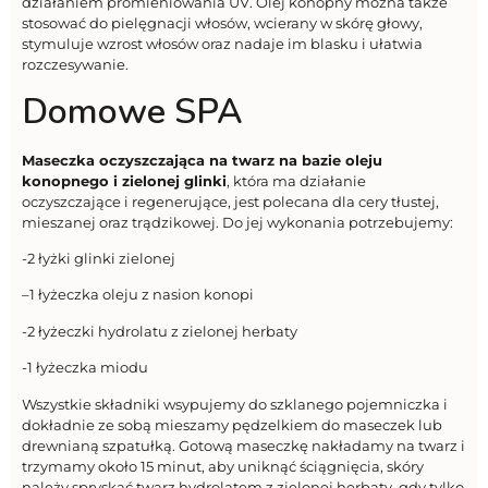
działaniem promieniowania UV. Olej konopny można także
stosować do pielęgnacji włosów, wcierany w skórę głowy,
stymuluje wzrost włosów oraz nadaje im blasku i ułatwia
rozczesywanie.
Domowe SPA
Maseczka oczyszczająca na twarz na bazie oleju
konopnego i zielonej glinki
, która ma działanie
oczyszczające i regenerujące, jest polecana dla cery tłustej,
mieszanej oraz trądzikowej. Do jej wykonania potrzebujemy:
-2 łyżki glinki zielonej
–1 łyżeczka oleju z nasion konopi
-2 łyżeczki hydrolatu z zielonej herbaty
-1 łyżeczka miodu
Wszystkie składniki wsypujemy do szklanego pojemniczka i
dokładnie ze sobą mieszamy pędzelkiem do maseczek lub
drewnianą szpatułką. Gotową maseczkę nakładamy na twarz i
trzymamy około 15 minut, aby uniknąć ściągnięcia, skóry
należy spryskać twarz hydrolatem z zielonej herbaty, gdy tylko