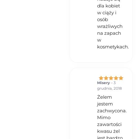
dla kobiet
w ciąży i
osób
wrażliwych
na zapach
w
kosmetykach.
Misery
–
3
Oceniono
5
grudnia, 2018
na 5
Żelem
jestem
zachwycona.
Mimo
zawartości
kwasu żel
jest bardzo