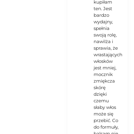
kupiłam
ten. Jest
bardzo
wydajny,
spełnia
swoją rolę,
nawilża i
sprawia, że
wrastających
włosków
jest mniej,
mocznik
zmiękcza
skórę
dzięki
czemu
słaby włos
może się
przebić. Co
do formuły,
balsam nie