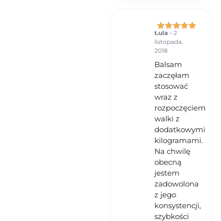
t.ula
–
2
Oceniono
5
listopada,
na 5
2018
Balsam
zaczęłam
stosować
wraz z
rozpoczęciem
walki z
dodatkowymi
kilogramami.
Na chwilę
obecną
jestem
zadowolona
z jego
konsystencji,
szybkości