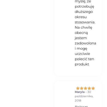
myślę, że
potrzebuję
dłuższego
okresu
stosowania.
Na chwilę
obecną
jestem
zadowolona
i mogę
uczciwie
polecić ten
produkt
Maryla
–
30
Oceniono
5
października,
na 5
2018