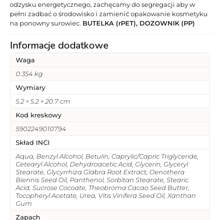
odzysku energetycznego, zachęcamy do segregacji aby w
pełni zadbać o środowisko i zamienić opakowanie kosmetyku
na ponowny surowiec.
BUTELKA (rPET), DOZOWNIK (PP)
Informacje dodatkowe
Waga
0.354 kg
Wymiary
5.2 × 5.2 × 20.7 cm
Kod kreskowy
5902249010794
Skład INCI
Aqua, Benzyl Alcohol, Betulin, Caprylic/Capric Triglyceride,
Cetearyl Alcohol, Dehydroacetic Acid, Glycerin, Glyceryl
Stearate, Glycyrrhiza Glabra Root Extract, Oenothera
Biennis Seed Oil, Panthenol, Sorbitan Stearate, Stearic
Acid, Sucrose Cocoate, Theobroma Cacao Seed Butter,
Tocopheryl Acetate, Urea, Vitis Vinifera Seed Oil, Xanthan
Gum
Zapach