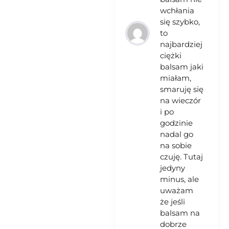
wchłania
się szybko,
to
najbardziej
ciężki
balsam jaki
miałam,
smaruję się
na wieczór
i po
godzinie
nadal go
na sobie
czuję. Tutaj
jedyny
minus, ale
uważam
że jeśli
balsam na
dobrze