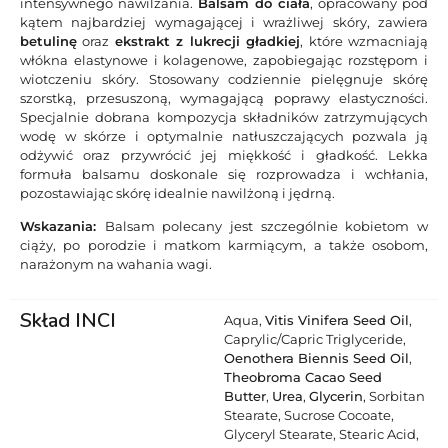
intensywnego nawilżania.
Balsam do ciała
, opracowany pod
kątem najbardziej wymagającej i wrażliwej skóry, zawiera
betulinę
oraz
ekstrakt z lukrecji gładkiej
, które wzmacniają
włókna elastynowe i kolagenowe, zapobiegając rozstępom i
wiotczeniu skóry. Stosowany codziennie pielęgnuje skórę
szorstką, przesuszoną, wymagającą poprawy elastyczności.
Specjalnie dobrana kompozycja składników zatrzymujących
wodę w skórze i optymalnie natłuszczających pozwala ją
odżywić oraz przywrócić jej miękkość i gładkość. Lekka
formuła balsamu doskonale się rozprowadza i wchłania,
pozostawiając skórę idealnie nawilżoną i jędrną.
Wskazania:
Balsam polecany jest szczególnie kobietom w
ciąży, po porodzie i matkom karmiącym, a także osobom,
narażonym na wahania wagi.
Skład INCI
Aqua,
Vitis Vinifera Seed Oil
,
Caprylic/Capric Triglyceride,
Oenothera Biennis Seed Oil
,
Theobroma Cacao Seed
Butter
,
Urea
,
Glycerin
, Sorbitan
Stearate, Sucrose Cocoate,
Glyceryl Stearate, Stearic Acid,