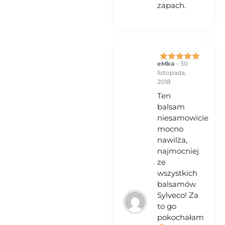
zapach.
eMka
–
30
Oceniono
5
listopada,
na 5
2018
Ten
balsam
niesamowicie
mocno
nawilża,
najmocniej
ze
wszystkich
balsamów
Sylveco! Za
to go
pokochałam