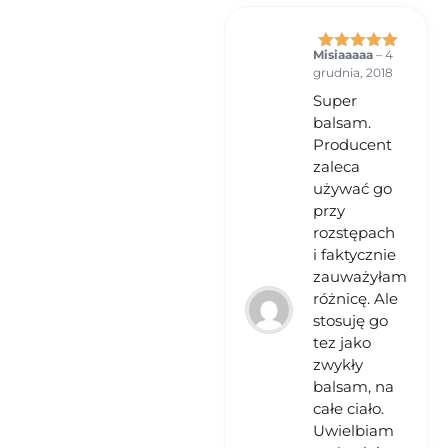
Misiaaaaa
–
4
Oceniono
5
grudnia, 2018
na 5
Super
balsam.
Producent
zaleca
używać go
przy
rozstępach
i faktycznie
zauważyłam
różnicę. Ale
stosuję go
tez jako
zwykły
balsam, na
całe ciało.
Uwielbiam