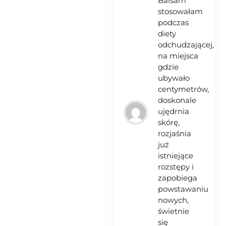
Balsam
stosowałam
podczas
diety
odchudzającej,
na miejsca
gdzie
ubywało
centymetrów,
doskonale
ujędrnia
skórę,
rozjaśnia
już
istniejące
rozstępy i
zapobiega
powstawaniu
nowych,
świetnie
się