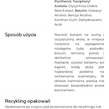
Panthenol
,
Tocopheryl
Acetate
, Glycyrrhiza Glabra
Root Extract,
Betulin
, Cetearyl
Alcohol, Benzyl Alcohol,
Xanthan Gum, Dehydroacetic
Acid.
Sposób użycia
Nanieść balsam na suchą i
oczyszczoną skórę, w miejsca
narażone na wystąpienie
rozstępów (uda, pośladki,
brzuch, ramiona, piersi) i
delikatnie wmasować.
Najlepiej używać balsamu po
kąpieli, kiedy skóra jest
najbardziej podatna na
wchłanianie kosmetyku. W
okresie karmienia piersią nie
stosować bezpośrednio przed
karmieniem.
Recykling opakowań
Opakowanie po zużyciu jest przeznaczone do recyklingu lub