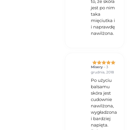
to, że skóra
jest po nim
taka
mięciutka i
i naprawdę
nawilżona.
Misery
–
3
Oceniono
5
grudnia, 2018
na 5
Po użyciu
balsamu
skóra jest
cudownie
nawilżona,
wygładzona
i bardziej
napięta.