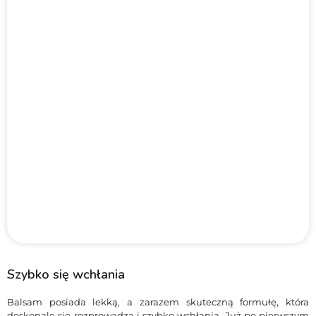
Szybko się wchłania
Balsam posiada lekką, a zarazem skuteczną formułę, która
doskonale się rozprowadza i szybko wchłania. Już po pierwszym