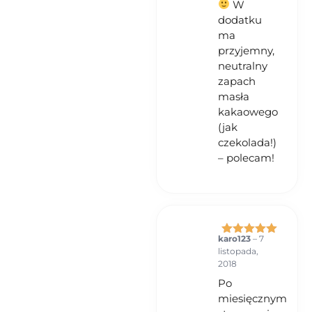
W
dodatku
ma
przyjemny,
neutralny
zapach
masła
kakaowego
(jak
czekolada!)
– polecam!
karo123
–
7
Oceniono
5
listopada,
na 5
2018
Po
miesięcznym