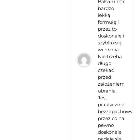
Balsam ma
bardzo
lekką
formułę i
przez to
doskonale i
szybko się
wchłania.
Nie trzeba
długo
czekać
przed
założeniem
ubrania.
Jest
praktycznie
bezzapachowy
przez co na
pewno
doskonale
nadaje się