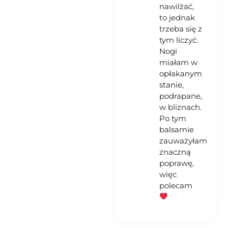
nawilżać,
to jednak
trzeba się z
tym liczyć.
Nogi
miałam w
opłakanym
stanie,
podrapane,
w bliznach.
Po tym
balsamie
zauważyłam
znaczną
poprawę,
więc
polecam