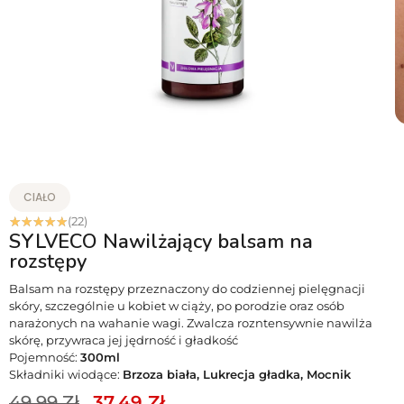
CIAŁO
☆
☆
☆
☆
☆
(22)
SYLVECO Nawilżający balsam na
rozstępy
Balsam na rozstępy przeznaczony do codziennej pielęgnacji
skóry, szczególnie u kobiet w ciąży, po porodzie oraz osób
narażonych na wahanie wagi. Zwalcza rozntensywnie nawilża
skórę, przywraca jej jędrność i gładkość
Pojemność:
300ml
Składniki wiodące:
Brzoza biała, Lukrecja gładka, Mocnik
49.99
Zł
37.49
Zł