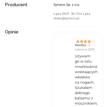
Producent
sposobem użycia. 3) Unikać
Sylveco Sp. z o.o.
kontaktu z oczami. 4) Nie
stosować na uszkodzoną lub
Łąka 260F, 36-004 Łąka
podrażnioną skórę. 5) W
sklep@sylveco.pl
przypadku wystąpienia
podrażnienia lub reakcji
Opinie
alergicznej przerwać
stosowanie. 6) Przechowywać w
miejscu niedostępnym dla
dzieci. 7) Przeciwwskazania –
Monika
–
3
Oceniono
uczulenie na którykolwiek ze
czerwca, 2019
4
na 5
składników produktu.
Używam
go w celu
niwelowania
wrastających
włosków
na nogach.
Szukałam
dobrego
balsamu z
mocznikiem,