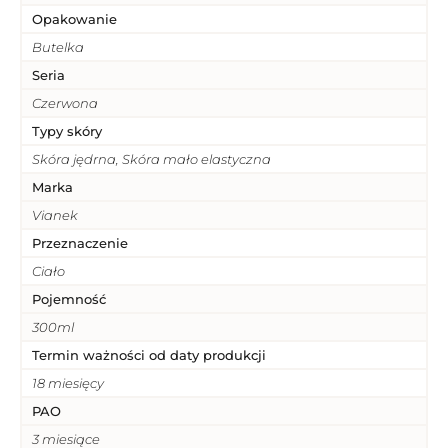
Opakowanie
Butelka
Seria
Czerwona
Typy skóry
Skóra jędrna, Skóra mało elastyczna
Marka
Vianek
Przeznaczenie
Ciało
Pojemność
300ml
Termin ważności od daty produkcji
18 miesięcy
PAO
3 miesiące