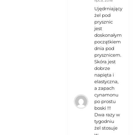
lipca, 2018
na 5
Ujędrniający
żel pod
prysznic
jest
doskonałym
początkiem
dnia pod
prysznicem.
Skóra jest
dobrze
napięta i
elastyczna,
a zapach
cynamonu
po prostu
boski !!!
Dwa razy w
tygodniu
żel stosuje
w