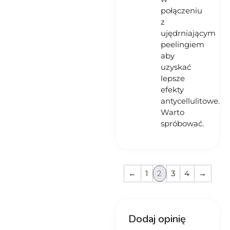
połączeniu
z
ujędrniającym
peelingiem
aby
uzyskać
lepsze
efekty
antycellulitowe.
Warto
spróbować.
←
1
2
3
4
→
Dodaj opinię