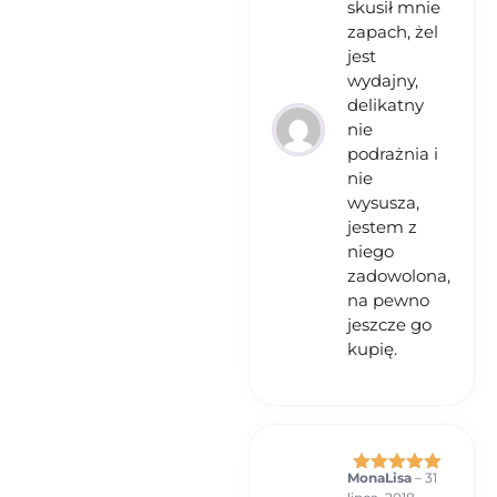
skusił mnie
zapach, żel
jest
wydajny,
delikatny
nie
podrażnia i
nie
wysusza,
jestem z
niego
zadowolona,
na pewno
jeszcze go
kupię.
MonaLisa
–
31
Oceniono
5