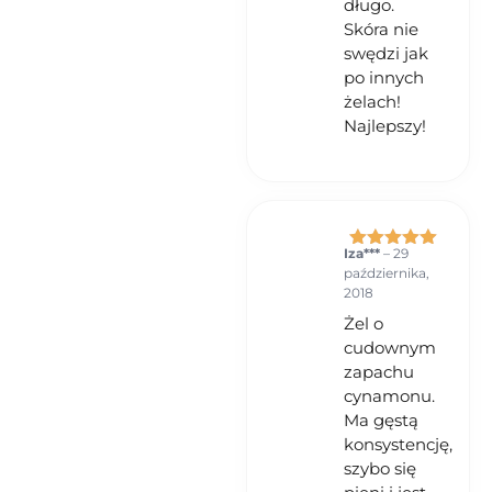
długo.
Skóra nie
swędzi jak
po innych
żelach!
Najlepszy!
Iza***
–
29
Oceniono
5
października,
na 5
2018
Żel o
cudownym
zapachu
cynamonu.
Ma gęstą
konsystencję,
szybo się