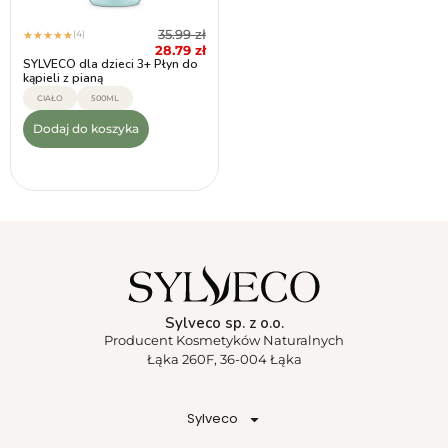
35.99
zł
(4)
★
★
★
★
★
28.79
zł
SYLVECO dla dzieci 3+ Płyn do
kąpieli z pianą
CIAŁO
500ML
Dodaj do koszyka
Sylveco sp. z o.o.
Producent Kosmetyków Naturalnych
Łąka 260F, 36-004 Łąka
Sylveco