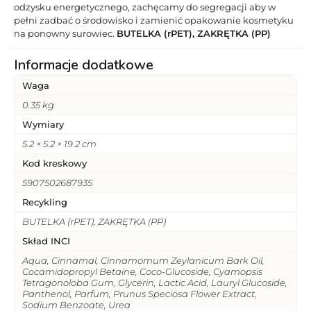
odzysku energetycznego, zachęcamy do segregacji aby w
pełni zadbać o środowisko i zamienić opakowanie kosmetyku
na ponowny surowiec.
BUTELKA (rPET), ZAKRĘTKA (PP)
Informacje dodatkowe
Waga
0.35 kg
Wymiary
5.2 × 5.2 × 19.2 cm
Kod kreskowy
5907502687935
Recykling
BUTELKA (rPET), ZAKRĘTKA (PP)
Skład INCI
Aqua, Cinnamal, Cinnamomum Zeylanicum Bark Oil,
Cocamidopropyl Betaine, Coco-Glucoside, Cyamopsis
Tetragonoloba Gum, Glycerin, Lactic Acid, Lauryl Glucoside,
Panthenol, Parfum, Prunus Speciosa Flower Extract,
Sodium Benzoate, Urea