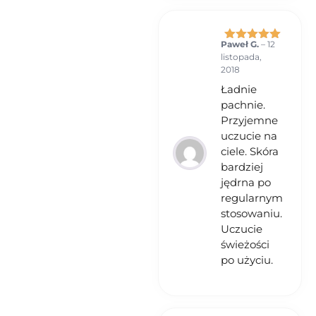
Paweł G.
–
12
Oceniono
5
listopada,
na 5
2018
Ładnie
pachnie.
Przyjemne
uczucie na
ciele. Skóra
bardziej
jędrna po
regularnym
stosowaniu.
Uczucie
świeżości
po użyciu.