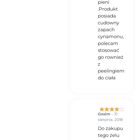
pieni
.Produkt
posiada
cudowny
zapach
cynamonu,
polecam
stosować
go rownież
z
peelingiem
do ciała
Gosim
–
31
Oceniono
sierpnia, 2018
4
na 5
Do zakupu
tego żelu