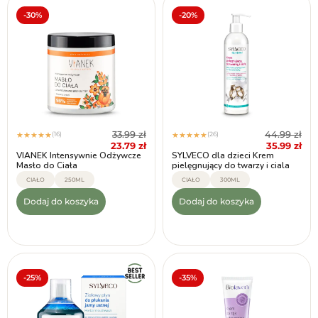
-30%
-20%
33.99
zł
44.99
zł
(16)
(26)
★
★
★
★
★
★
★
★
★
★
23.79
zł
35.99
zł
VIANEK Intensywnie Odżywcze
SYLVECO dla dzieci Krem
Masło do Ciała
pielęgnujący do twarzy i ciala
CIAŁO
250ML
CIAŁO
300ML
Dodaj do koszyka
Dodaj do koszyka
-25%
-35%