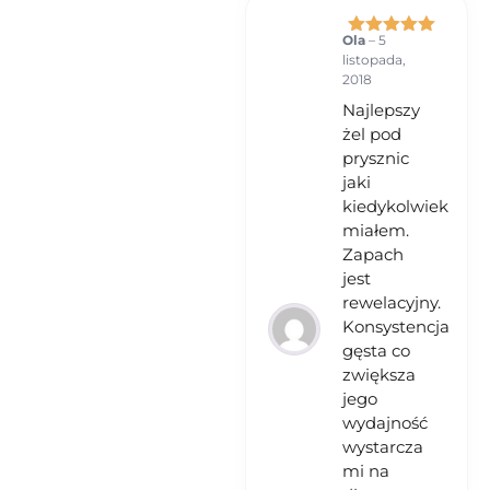
Ola
–
5
Oceniono
5
listopada,
na 5
2018
Najlepszy
żel pod
prysznic
jaki
kiedykolwiek
miałem.
Zapach
jest
rewelacyjny.
Konsystencja
gęsta co
zwiększa
jego
wydajność
wystarcza
mi na