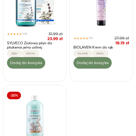
31.99
zł
(48)
★
★
★
★
★
27.99
zł
23.99
zł
(19)
★
★
★
★
★
18.19
zł
SYLVECO Ziołowy płyn do
płukania jamy ustnej
BIOLAVEN Krem do rąk
ZĘBY
500 ML
DŁONIE
100ML
Dodaj do koszyka
Dodaj do koszyka
-20%