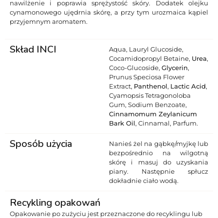
nawilżenie i poprawia sprężystość skóry. Dodatek olejku
cynamonowego ujędrnia skórę, a przy tym urozmaica kąpiel
przyjemnym aromatem.
Skład INCI
Aqua, Lauryl Glucoside,
Cocamidopropyl Betaine,
Urea
,
Coco-Glucoside,
Glycerin
,
Prunus Speciosa Flower
Extract,
Panthenol
,
Lactic Acid
,
Cyamopsis Tetragonoloba
Gum, Sodium Benzoate,
Cinnamomum Zeylanicum
Bark Oil
, Cinnamal, Parfum.
Sposób użycia
Nanieś żel na gąbkę/myjkę lub
bezpośrednio na wilgotną
skórę i masuj do uzyskania
piany. Następnie spłucz
dokładnie ciało wodą.
Recykling opakowań
Opakowanie po zużyciu jest przeznaczone do recyklingu lub