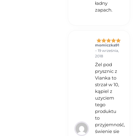
ładny
zapach.
momiczka91
Oceniono
5
–
19 września,
na 5
2018
Żel pod
prysznic z
Vianka to
strzał w 10,
kąpiel z
uzyciem
tego
produktu
to
przyjemność,
świenie sie