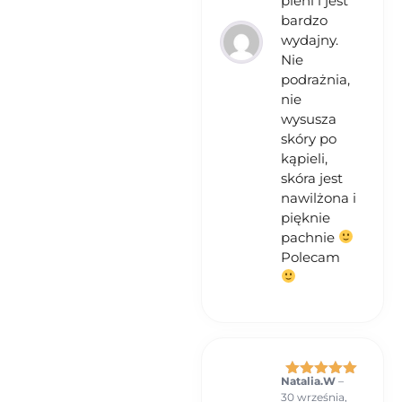
pieni i jest
bardzo
wydajny.
Nie
podrażnia,
nie
wysusza
skóry po
kąpieli,
skóra jest
nawilżona i
pięknie
pachnie
Polecam
Natalia.W
–
Oceniono
5
30 września,
na 5