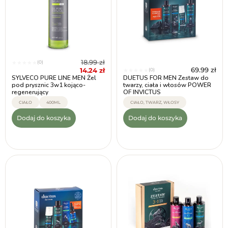
18.99
zł
(0)
★
★
★
★
★
69.99
zł
14.24
zł
(0)
★
★
★
★
★
SYLVECO PURE LINE MEN Żel
DUETUS FOR MEN Zestaw do
pod prysznic 3w1 kojąco-
twarzy, ciała i włosów POWER
regenerujący
OF INVICTUS
CIAŁO
400ML
CIAŁO, TWARZ, WŁOSY
Dodaj do koszyka
Dodaj do koszyka