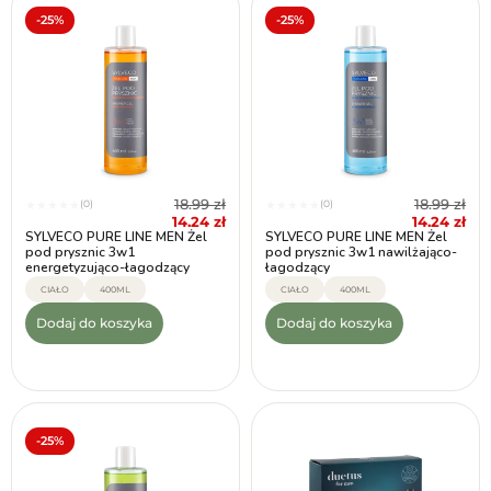
-25%
-25%
7
—
70
18.99
zł
18.99
zł
(0)
(0)
★
★
★
★
★
★
★
★
★
★
14.24
zł
14.24
zł
SYLVECO PURE LINE MEN Żel
SYLVECO PURE LINE MEN Żel
pod prysznic 3w1
pod prysznic 3w1 nawilżająco-
energetyzująco-łagodzący
łagodzący
CIAŁO
400ML
CIAŁO
400ML
Dodaj do koszyka
Dodaj do koszyka
-25%