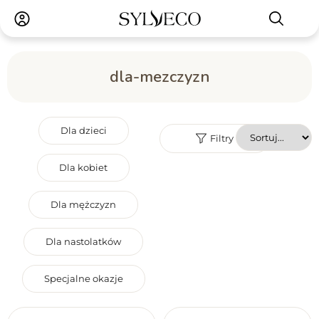
dla-mezczyzn
Dla dzieci
Filtry
Dla kobiet
Dla mężczyzn
Dla nastolatków
Specjalne okazje
Przeznaczenie
Marka
Cena
Reset filtrów
zestawu