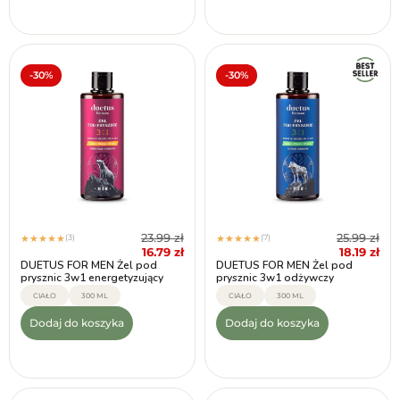
-30%
-30%
23.99
zł
25.99
zł
(3)
(7)
★
★
★
★
★
★
★
★
★
★
16.79
zł
18.19
zł
DUETUS FOR MEN Żel pod
DUETUS FOR MEN Żel pod
prysznic 3w1 energetyzujący
prysznic 3w1 odżywczy
CIAŁO
300 ML
CIAŁO
300 ML
Dodaj do koszyka
Dodaj do koszyka