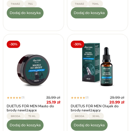
TWARZ
75G
TWARZ
75ML
Dodaj do koszyka
Dodaj do koszyka
-30%
-30%
35.99
zł
29.99
zł
(3)
(2)
★
★
★
★
★
★
★
★
★
★
25.19
zł
20.99
zł
DUETUS FOR MEN Masło do
DUETUS FOR MEN Olejek do
brody nawilżające
brody nawilżający
BRODA
75 ML
BRODA
30 ML
Dodaj do koszyka
Dodaj do koszyka