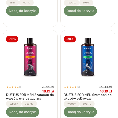
ZĘBY
100 ML
TWARZ
50 ML
Dodaj do koszyka
Dodaj do koszyka
-30%
-30%
25.99
zł
25.99
zł
(1)
(2)
★
★
★
★
★
★
★
★
★
★
18.19
zł
18.19
zł
DUETUS FOR MEN Szampon do
DUETUS FOR MEN Szampon do
włosów energetyzujący
włosów odżywczy
WŁOSY
300 ML
WŁOSY
300 ML
Dodaj do koszyka
Dodaj do koszyka