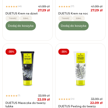
41.99
zł
41.99
zł
(46)
(37)
★
★
★
★
★
★
★
★
★
★
27.29
zł
27.29
zł
DUETUS Krem na dzień
DUETUS Krem na noc
TWARZ
50ML
TWARZ
50ML
Dodaj do koszyka
Dodaj do koszyka
-35%
-35%
33.99
zł
(7)
★
★
★
★
★
33.99
zł
22.09
zł
(24)
★
★
★
★
★
22.09
zł
DUETUS Maseczka do twarzy
tubka
DUETUS Peeling do twarzy