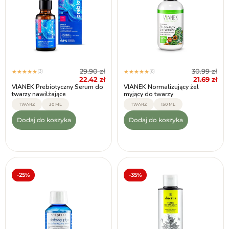
29.90
zł
30.99
zł
(3)
(6)
★
★
★
★
★
★
★
★
★
★
22.42
zł
21.69
zł
VIANEK Prebiotyczny Serum do
VIANEK Normalizujący żel
twarzy nawilżające
myjący do twarzy
TWARZ
30 ML
TWARZ
150 ML
Dodaj do koszyka
Dodaj do koszyka
-25%
-35%