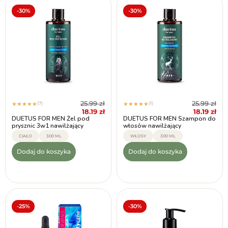
-30%
-30%
25.99
zł
25.99
zł
(7)
(1)
★
★
★
★
★
★
★
★
★
★
18.19
zł
18.19
zł
DUETUS FOR MEN Żel pod
DUETUS FOR MEN Szampon do
prysznic 3w1 nawilżający
włosów nawilżający
CIAŁO
300 ML
WŁOSY
300 ML
Dodaj do koszyka
Dodaj do koszyka
-25%
-30%