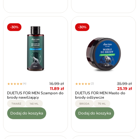
-30%
-30%
16.99
zł
35.99
zł
(4)
(2)
★
★
★
★
★
★
★
★
★
★
11.89
zł
25.19
zł
DUETUS FOR MEN Szampon do
DUETUS FOR MEN Masło do
brody nawilżający
brody odżywcze
TWARZ
145 ML
BRODA
75 ML
Dodaj do koszyka
Dodaj do koszyka