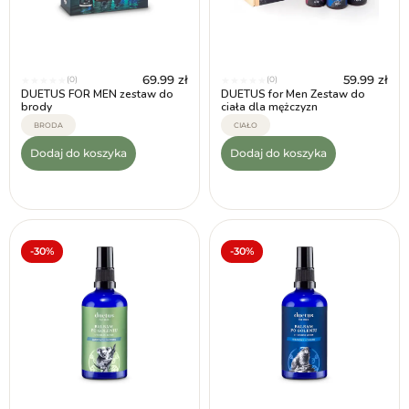
69.99
zł
59.99
zł
(0)
(0)
★
★
★
★
★
★
★
★
★
★
DUETUS FOR MEN zestaw do
DUETUS for Men Zestaw do
brody
ciała dla mężczyzn
BRODA
CIAŁO
Dodaj do koszyka
Dodaj do koszyka
-30%
-30%