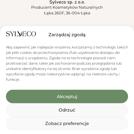
Sylveco sp. z o.o.
Producent Kosmetyków Naturalnych
Łąka 260F, 36-004 Łąka
Sylveco
Zarządzaj zgodą
Aktualności
Aby zapewnić jak najlepsze wrażenia, korzystamy z technologii, takich
jak pliki cookie, do przechowywania i/lub uzyskiwania dostępu do
Obsługa klienta
informacji o urządzeniu. Zgoda na te technologie pozwoli nam
przetwarzać dane, takie jak zachowanie podczas przeglądania lub
unikalne identyfikatory na tej stronie. Brak wyrażenia zgody lub
wycofanie zgody może niekorzystnie wpłynąć na niektóre cechy i
funkcje.
Informacja o wykorzystaniu AI
Akceptuj
Niektóre materiały graficzne prezentowane na stronie zawierają
elementy wygenerowane lub zmodyfikowane przy użyciu narzędzi
opartych na sztucznej inteligencji (AI).
Odrzuć
Zobacz preferencje
0