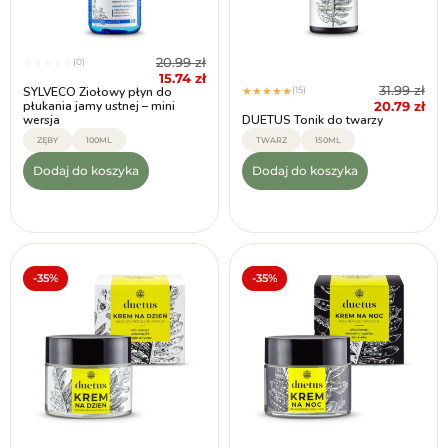
20.99
zł
(0)
★
★
★
★
★
15.74
zł
31.99
zł
(15)
SYLVECO Ziołowy płyn do
★
★
★
★
★
20.79
zł
płukania jamy ustnej – mini
wersja
DUETUS Tonik do twarzy
ZĘBY
100ML
TWARZ
150ML
Dodaj do koszyka
Dodaj do koszyka
-35%
-35%