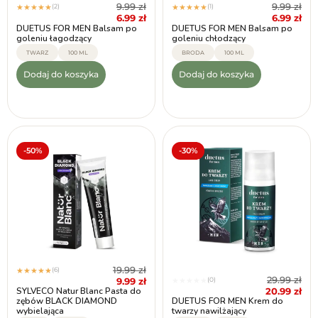
9.99
zł
9.99
zł
(2)
(1)
★
★
★
★
★
★
★
★
★
★
6.99
zł
6.99
zł
DUETUS FOR MEN Balsam po
DUETUS FOR MEN Balsam po
goleniu łagodzący
goleniu chłodzący
TWARZ
100 ML
BRODA
100 ML
Dodaj do koszyka
Dodaj do koszyka
-50%
-30%
19.99
zł
(6)
★
★
★
★
★
29.99
zł
9.99
zł
(0)
★
★
★
★
★
20.99
zł
SYLVECO Natur Blanc Pasta do
zębów BLACK DIAMOND
DUETUS FOR MEN Krem do
wybielająca
twarzy nawilżający