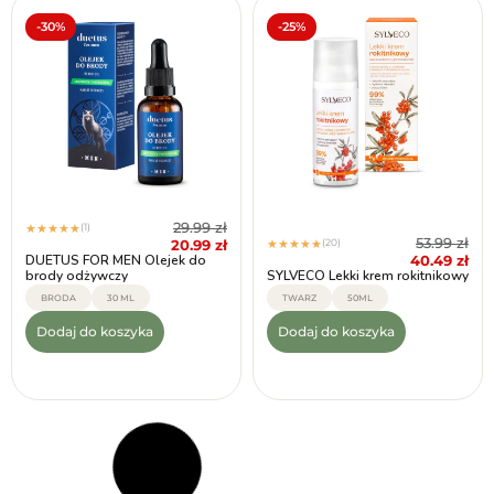
-30%
-25%
29.99
zł
(1)
★
★
★
★
★
53.99
zł
20.99
zł
(20)
★
★
★
★
★
40.49
zł
DUETUS FOR MEN Olejek do
brody odżywczy
SYLVECO Lekki krem rokitnikowy
BRODA
30 ML
TWARZ
50ML
Dodaj do koszyka
Dodaj do koszyka