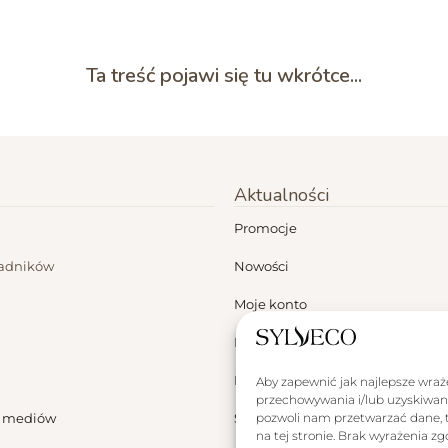
Ta treść pojawi się tu wkrótce...
Aktualności
Promocje
ładników
Nowości
Moje konto
Dermokonsultacje
Blog
Aby zapewnić jak najlepsze wrażen
przechowywania i/lub uzyskiwani
a mediów
Sylveco za granicą
pozwoli nam przetwarzać dane, t
na tej stronie. Brak wyrażenia 