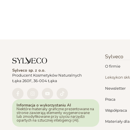
Sylveco
O firmie
Sylveco sp. z o.o.
Producent Kosmetyków Naturalnych
Leksykon sk
Łąka 260F, 36-004 Łąka
Newsletter
Praca
Informacja o wykorzystaniu AI
Niektóre materiały graficzne prezentowane na
Współpraca
stronie zawierają elementy wygenerowane
lub zmodyfikowane przy użyciu narzędzi
opartych na sztucznej inteligencji (AI).
Materiały dl